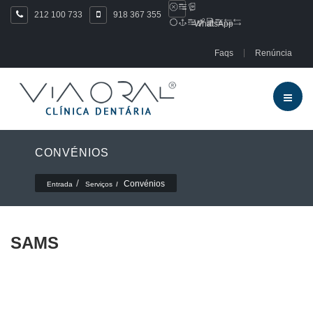
212 100 733
918 367 355
WhatsApp
Faqs
Renúncia
CONVÉNIOS
Convénios
Entrada
Serviços
SAMS